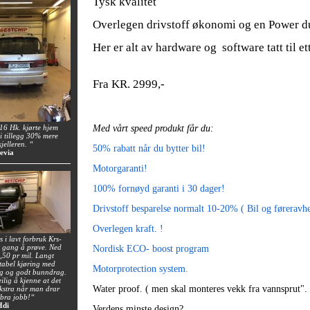
Tysk kvalitet
Overlegen drivstoff økonomi og en Power du 
Her er alt av hardware og software tatt til et
Fra KR. 2999,-
6 Hk. kjørte hjem
Med vårt speed produkt får du:
i tillegg 30% mere
jelleren. “
50% rabatt når du bytter bil!
evia
Motorgaranti!
100% fornøyd garanti i 30 dager!
Drivstoff besparelse normalt 10-20% ( Bil og føreravh
Overlegen kraft. !
 i lavt forbruk Krs-
n gang å prøve. Ned
Nordisk ECO- boost program
0,50 pr mil. Langt
tabel kjøring med
Motorprotection system.
ng og godt bunndrag.
ilig å kjenne at det
Water proof. ( men skal monteres vekk fra vannsprut".
 ekstra når man drar
 bra jobb!“
Hdi
Verdens minste design?