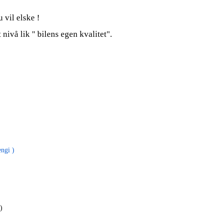
vil elske !
t nivå lik " bilens egen kvalitet".
engi )
 )