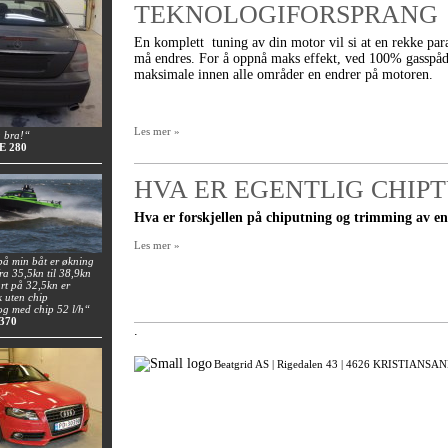
TEKNOLOGIFORSPRANG
En komplett tuning av din motor vil si at en rekke pa
må endres. For å oppnå maks effekt, ved 100% gasspådr
maksimale innen alle områder en endrer på motoren.
Les mer »
a bra!“
 E 280
HVA ER EGENTLIG CHIP
Hva er forskjellen på chiputning og trimming av en
Les mer »
på min båt er økning
fra 35,5kn til 38,9kn
rt på 32,5kn er
k uten chip
 og med chip 52 l/h“
 370
.
Beatgrid AS |
Rigedalen 43 |
4626 KRISTIANSAND