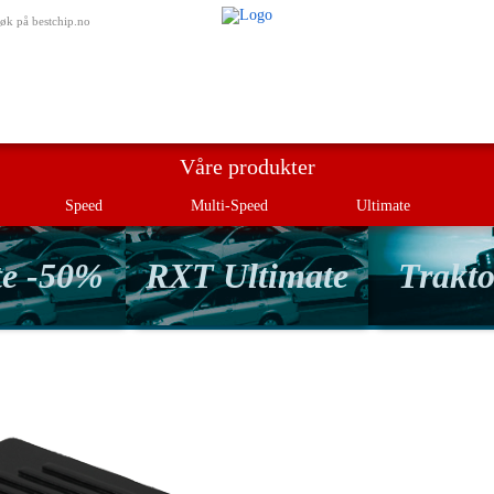
Min bestill
øk på bestchip.no
Våre produkter
Speed
Multi-Speed
Ultimate
te -50%
RXT Ultimate
Trakto