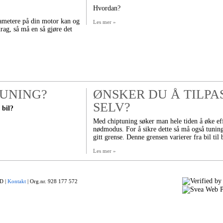
Hvordan?
rametere på din motor kan og
Les mer »
ag, så må en så gjøre det
TUNING?
ØNSKER DU Å TILPA
SELV?
 bil?
Med chiptuning søker man hele tiden å øke eff
nødmodus. For å sikre dette så må også tuning
gitt grense. Denne grensen varierer fra bil til b
Les mer »
 |
Kontakt
|
Org.nr. 928 177 572