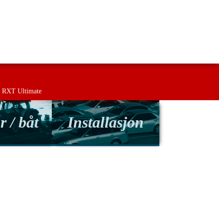
ing
Retur
Kontakt oss
Betingelser
RXT Ultimate
r / båt
Installasjon