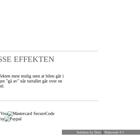
SSE EFFEKTEN
ekten mest mulig uten at bilen går i
en ”gå av” når turtallet går over en
il.
|
Solution by Dots
Makeweb 4.1