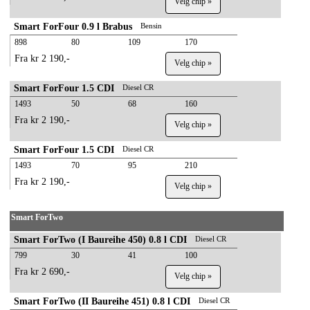
Velg chip »
Smart ForFour 0.9 l Brabus
Bensin
898
80
109
170
Fra kr 2 190,-
Velg chip »
Smart ForFour 1.5 CDI
Diesel CR
1493
50
68
160
Fra kr 2 190,-
Velg chip »
Smart ForFour 1.5 CDI
Diesel CR
1493
70
95
210
Fra kr 2 190,-
Velg chip »
Smart ForTwo
Smart ForTwo (I Baureihe 450) 0.8 l CDI
Diesel CR
799
30
41
100
Fra kr 2 690,-
Velg chip »
Smart ForTwo (II Baureihe 451) 0.8 l CDI
Diesel CR