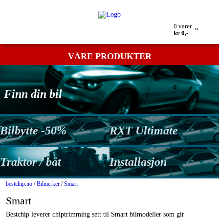
Min bestilling
Retur
Kontakt oss
Betingelser
0
varer
»
kr 0,-
VÅRE PRODUKTER
Finn din bil
Bilbytte -50%
RXT Ultimate
Traktor / båt
Installasjon
bestchip.no
/
Bilmerker
/
Smart
Smart
Bestchip leverer chiptrimming sett til Smart bilmodeller som gir