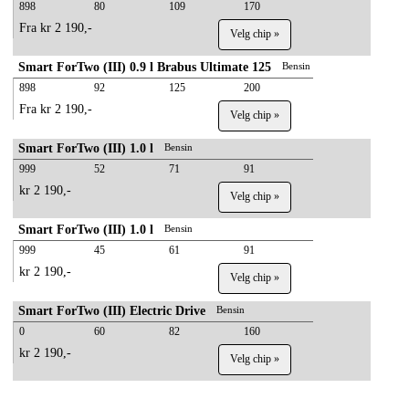
898
80
109
170
Fra kr 2 190,-
Velg chip »
Smart ForTwo (III) 0.9 l Brabus Ultimate 125
Bensin
898
92
125
200
Fra kr 2 190,-
Velg chip »
Smart ForTwo (III) 1.0 l
Bensin
999
52
71
91
kr 2 190,-
Velg chip »
Smart ForTwo (III) 1.0 l
Bensin
999
45
61
91
kr 2 190,-
Velg chip »
Smart ForTwo (III) Electric Drive
Bensin
0
60
82
160
kr 2 190,-
Velg chip »