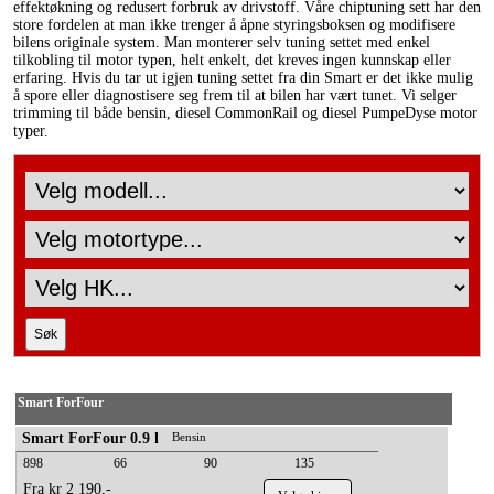
effektøkning og redusert forbruk av drivstoff. Våre chiptuning sett har den
store fordelen at man ikke trenger å åpne styringsboksen og modifisere
bilens originale system. Man monterer selv tuning settet med enkel
tilkobling til motor typen, helt enkelt, det kreves ingen kunnskap eller
erfaring. Hvis du tar ut igjen tuning settet fra din Smart er det ikke mulig
å spore eller diagnostisere seg frem til at bilen har vært tunet. Vi selger
trimming til både bensin, diesel CommonRail og diesel PumpeDyse motor
typer.
Smart ForFour
Smart ForFour 0.9 l
Bensin
898
66
90
135
Fra kr 2 190,-