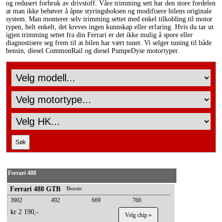
og redusert forbruk av drivstoff. Våre trimming sett har den store fordelen
at man ikke behøver å åpne styringsboksen og modifisere bilens originale
system. Man monterer selv trimming settet med enkel tilkobling til motor
typen, helt enkelt, det kreves ingen kunnskap eller erfaring. Hvis du tar ut
igjen trimming settet fra din Ferrari er det ikke mulig å spore eller
diagnostisere seg frem til at bilen har vært tunet. Vi selger tuning til både
bensin, diesel CommonRail og diesel PumpeDyse motortyper.
Ferrari 488
Ferrari 488 GTB
Bensin
3902
492
669
760
kr 2 190,-
Velg chip »