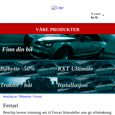
Min bestilling
Retur
Kontakt oss
Betingelser
0
varer
»
kr 0,-
VÅRE PRODUKTER
Finn din bil
Bilbytte -50%
RXT Ultimate
Traktor / båt
Installasjon
bestchip.no
/
Bilmerker
/
Ferrari
Ferrari
Bestchip leverer trimming sett til Ferrari bilmodeller som gir effektøkning