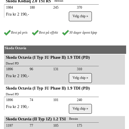
Skoda Kodiaq 2.0 TSI RS
Bensin
1984
180
245
370
Fra kr 2 190,-
Velg chip »
Best på pris
Best på effekt
30 dager åpent kjøp
Skoda Octavia
Skoda Octavia (I Typ 1U Phase II) 1.9 TDI (PD)
Diesel PD
1896
96
131
310
Fra kr 2 190,-
Velg chip »
Skoda Octavia (I Typ 1U Phase II) 1.9 TDI (PD)
Diesel PD
1896
74
101
240
Fra kr 2 190,-
Velg chip »
Skoda Octavia (II Typ 1Z) 1.2 TSI
Bensin
1197
77
105
175