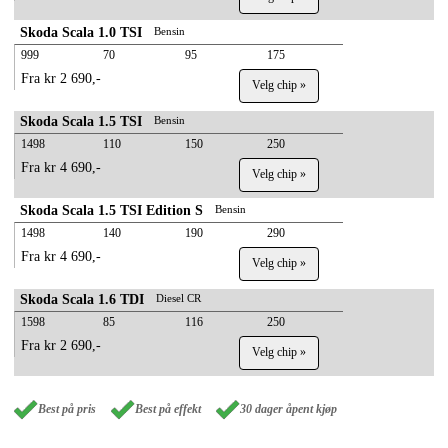
Skoda Scala 1.0 TSI
Bensin
999
70
95
175
Fra kr 2 690,-
Velg chip »
Skoda Scala 1.5 TSI
Bensin
1498
110
150
250
Fra kr 4 690,-
Velg chip »
Skoda Scala 1.5 TSI Edition S
Bensin
1498
140
190
290
Fra kr 4 690,-
Velg chip »
Skoda Scala 1.6 TDI
Diesel CR
1598
85
116
250
Fra kr 2 690,-
Velg chip »
Best på pris
Best på effekt
30 dager åpent kjøp