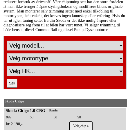
redusert forbruk av drivstoff. Våre chiptuning sett har den store fordelen
at man ikke trenger å åpne styringsboksen og modifisere bilens originale
system. Man monterer selv trimming settet med enkel tilkobling til
motortypen, helt enkelt, det kreves ingen kunnskap eller erfaring. Hvis du
tar ut igjen tuning settet fra din Skoda er det ikke mulig å spore eller
diagnostisere seg frem til at bilen har vært tunet. Vi selger trimming til
både bensin, diesel CommonRail og diesel PumpeDyse motorer.
Skoda Citigo
Skoda Citigo 1.0 CNG
Bensin
999
50
68
90
kr 2 190,-
Velg chip »