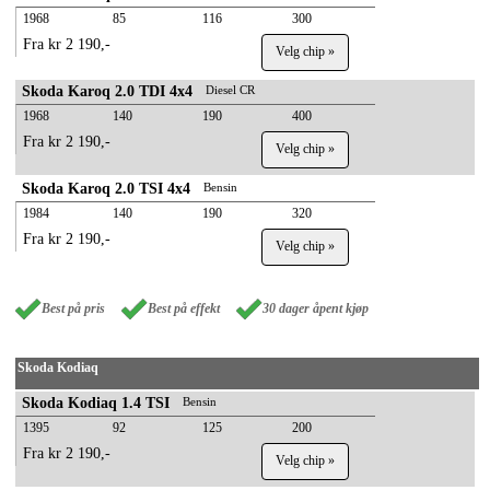
1968
85
116
300
Fra kr 2 190,-
Velg chip »
Skoda Karoq 2.0 TDI 4x4
Diesel CR
1968
140
190
400
Fra kr 2 190,-
Velg chip »
Skoda Karoq 2.0 TSI 4x4
Bensin
1984
140
190
320
Fra kr 2 190,-
Velg chip »
Best på pris
Best på effekt
30 dager åpent kjøp
Skoda Kodiaq
Skoda Kodiaq 1.4 TSI
Bensin
1395
92
125
200
Fra kr 2 190,-
Velg chip »