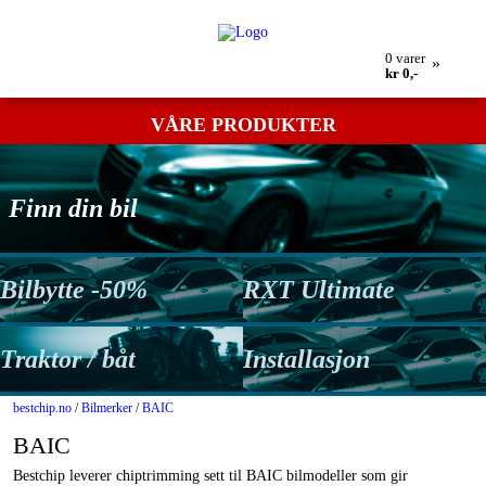
Min bestilling
Retur
Kontakt oss
Betingelser
0
varer
»
kr 0,-
VÅRE PRODUKTER
Finn din bil
Bilbytte -50%
RXT Ultimate
Traktor / båt
Installasjon
bestchip.no
/
Bilmerker
/
BAIC
BAIC
Bestchip leverer chiptrimming sett til BAIC bilmodeller som gir