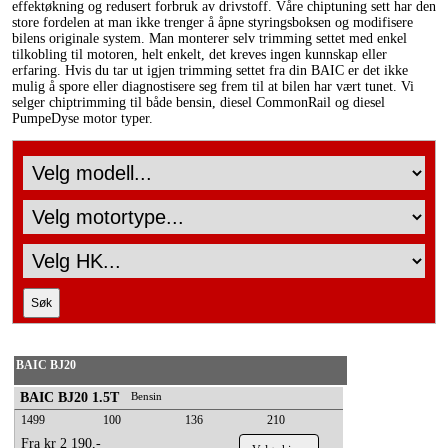
effektøkning og redusert forbruk av drivstoff. Våre chiptuning sett har den
store fordelen at man ikke trenger å åpne styringsboksen og modifisere
bilens originale system. Man monterer selv trimming settet med enkel
tilkobling til motoren, helt enkelt, det kreves ingen kunnskap eller
erfaring. Hvis du tar ut igjen trimming settet fra din BAIC er det ikke
mulig å spore eller diagnostisere seg frem til at bilen har vært tunet. Vi
selger chiptrimming til både bensin, diesel CommonRail og diesel
PumpeDyse motor typer.
BAIC BJ20
BAIC BJ20 1.5T
Bensin
1499
100
136
210
Fra kr 2 190,-