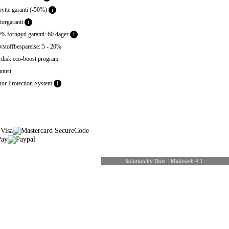
ytte garanti (-50%)
i
orgaranti
i
% fornøyd garanti: 60 dager
i
stoffbesparelse: 5 - 20%
disk eco-boost program
ntett
or Protection System
i
|
Solution by Dots
Makeweb 4.1