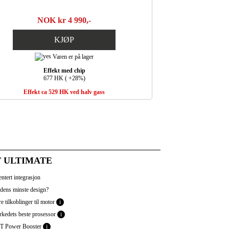
NOK kr 4 990,-
KJØP
Varen er på lager
Effekt med chip
677 HK ( +28%)
Effekt ca 529 HK ved halv gass
 ULTIMATE
ntert integrasjon
dens minste design?
e tilkoblinger til motor
i
kedets beste prosessor
i
 Power Booster
i