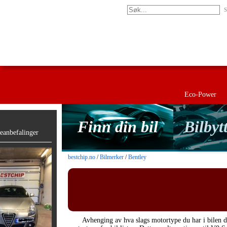
S
Eco-Power
Finn din bil
Bilbyt
anbefalinger
bestchip.no
/
Bilmerker
/
Bentley
Avhenging av hva slags motortype du har i bilen d