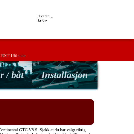
ing
Retur
Kontakt oss
Betingelser
0
varer
»
kr 0,-
RXT Ultimate
r / båt
Installasjon
Continental GTC V8 S. Sjekk at du har valgt riktig