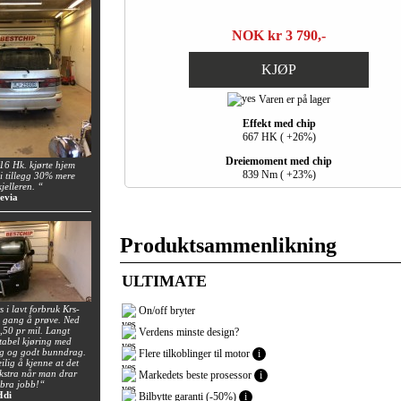
NOK kr 3 790,-
KJØP
Varen er på lager
Effekt med chip
667 HK ( +26%)
Dreiemoment med chip
6 Hk. kjørte hjem
839 Nm ( +23%)
i tillegg 30% mere
jelleren. “
evia
Produktsammenlikning
ULTIMATE
 i lavt forbruk Krs-
On/off bryter
n gang å prøve. Ned
0,50 pr mil. Langt
Verdens minste design?
tabel kjøring med
ng og godt bunndrag.
Flere tilkoblinger til motor
i
ilig å kjenne at det
 ekstra når man drar
Markedets beste prosessor
i
 bra jobb!“
Hdi
Bilbytte garanti (-50%)
i