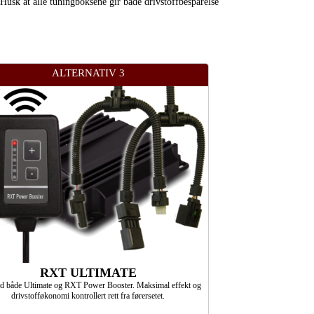
 Husk at alle tuningboksene gir både drivstoffbesparelse
ALTERNATIV 3
RXT ULTIMATE
ed både Ultimate og RXT Power Booster. Maksimal effekt og
drivstofføkonomi kontrollert rett fra førersetet.