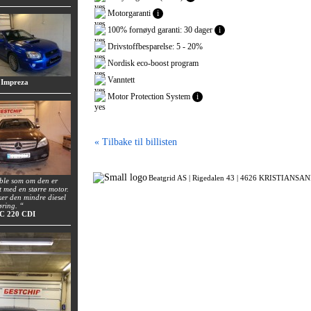
Motorgaranti
i
100% fornøyd garanti: 30 dager
i
Drivstoffbesparelse: 5 - 20%
Nordisk eco-boost program
Vanntett
 Impreza
Motor Protection System
i
« Tilbake til billisten
Beatgrid AS |
Rigedalen 43 |
4626 KRISTIANSAND
 ble som om den er
t med en større motor.
uker den mindre diesel
øring. “
 C 220 CDI