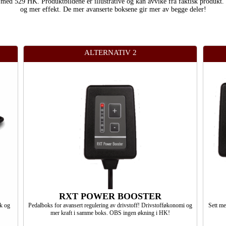
 S med 529 HK. Produktbildene er illustrative og kan avvike fra faktisk produkt.
og mer effekt. De mer avanserte boksene gir mer av begge deler!
ALTERNATIV 2
RXT POWER BOOSTER
kk og
Pedalboks for avansert regulering av drivstoff! Drivstofføkonomi og
Sett m
mer kraft i samme boks. OBS ingen økning i HK!