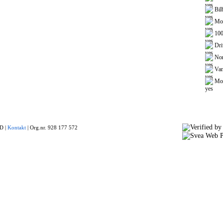
Bilb
Mot
100
Driv
Nor
Van
Mot
 |
Kontakt
|
Org.nr. 928 177 572