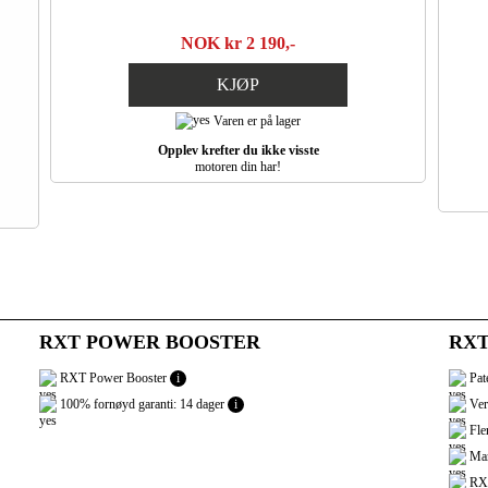
NOK kr 2 190,-
KJØP
Varen er på lager
Opplev krefter du ikke visste
motoren din har!
RXT POWER BOOSTER
RXT
RXT Power Booster
i
Pate
100% fornøyd garanti: 14 dager
i
Ver
Fler
Mar
RXT