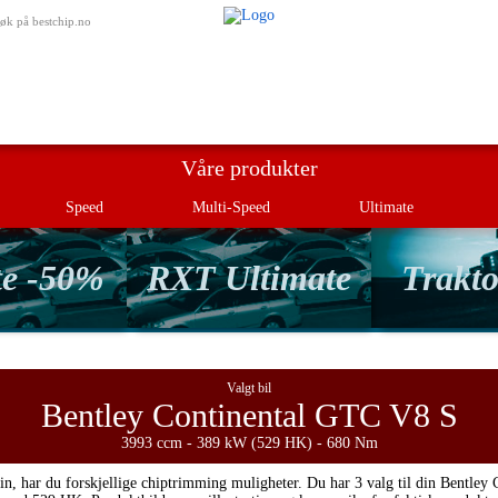
Min bestill
øk på bestchip.no
Våre produkter
Speed
Multi-Speed
Ultimate
te -50%
RXT Ultimate
Trakto
Valgt bil
Bentley Continental GTC V8 S
3993 ccm - 389 kW (529 HK) - 680 Nm
in, har du forskjellige chiptrimming muligheter. Du har 3 valg til din Bentley 