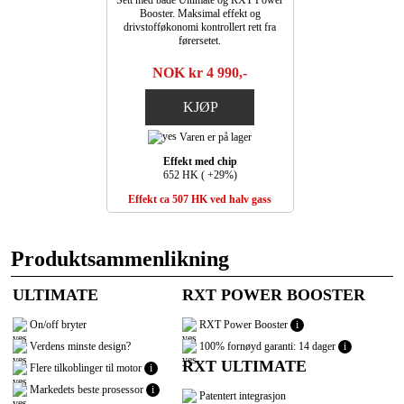
Booster. Maksimal effekt og
drivstofføkonomi kontrollert rett fra
førersetet.
NOK kr 4 990,-
KJØP
Varen er på lager
Effekt med chip
652 HK ( +29%)
Effekt ca 507 HK ved halv gass
Produktsammenlikning
ULTIMATE
RXT POWER BOOSTER
On/off bryter
RXT Power Booster
i
Verdens minste design?
100% fornøyd garanti: 14 dager
i
RXT ULTIMATE
Flere tilkoblinger til motor
i
Markedets beste prosessor
i
Patentert integrasjon