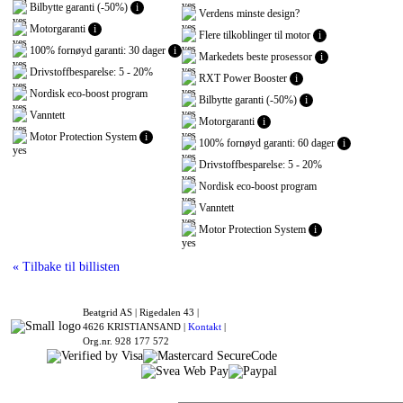
Bilbytte garanti (-50%)
i
Verdens minste design?
Motorgaranti
i
Flere tilkoblinger til motor
i
100% fornøyd garanti: 30 dager
i
Markedets beste prosessor
i
Drivstoffbesparelse: 5 - 20%
RXT Power Booster
i
Nordisk eco-boost program
Bilbytte garanti (-50%)
i
Vanntett
Motorgaranti
i
Motor Protection System
i
100% fornøyd garanti: 60 dager
i
Drivstoffbesparelse: 5 - 20%
Nordisk eco-boost program
Vanntett
Motor Protection System
i
« Tilbake til billisten
Beatgrid AS |
Rigedalen 43 |
4626 KRISTIANSAND |
Kontakt
|
Org.nr. 928 177 572