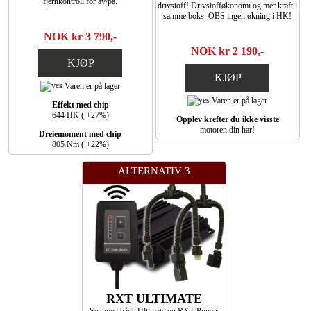
fjernkontroll for av/på.
drivstoff! Drivstofføkonomi og mer kraft i
samme boks. OBS ingen økning i HK!
NOK kr 3 790,-
NOK kr 2 190,-
KJØP
KJØP
Varen er på lager
Varen er på lager
Effekt med chip
644 HK ( +27%)
Opplev krefter du ikke visste
motoren din har!
Dreiemoment med chip
805 Nm ( +22%)
ALTERNATIV 3
RXT ULTIMATE
Sett med både Ultimate og RXT Power