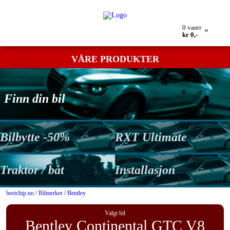
Min bestilling
Retur
Kontakt oss
Betingelser
0
varer
»
kr 0,-
VÅRE PRODUKTER
Finn din bil
Bilbytte -50%
RXT Ultimate
Traktor / båt
Installasjon
bestchip.no
/
Bilmerker
/
Bentley
Valgt bil
Bentley Continental GTC V8