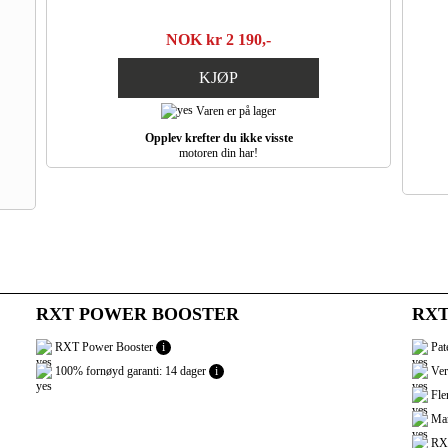
NOK kr 2 190,-
KJØP
Varen er på lager
Opplev krefter du ikke visste
motoren din har!
RXT POWER BOOSTER
RXT
RXT Power Booster
i
Pate
100% fornøyd garanti: 14 dager
i
Ver
Fler
Mar
RXT