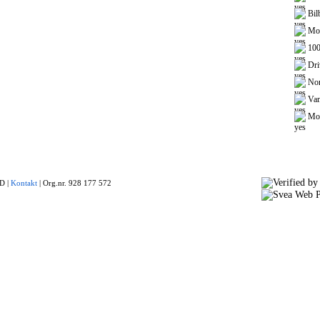
Bilb
Mot
100
Driv
Nor
Van
Mot
 |
Kontakt
|
Org.nr. 928 177 572