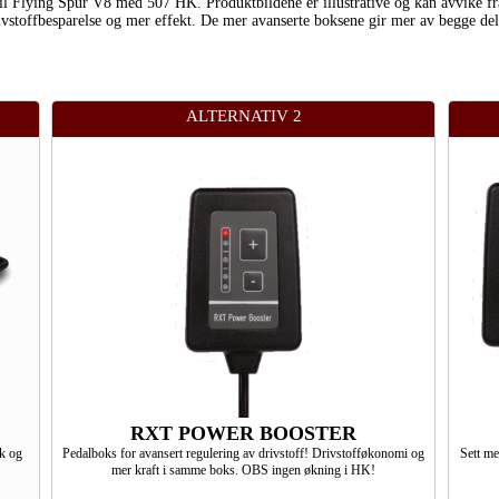
e til Flying Spur V8 med 507 HK. Produktbildene er illustrative og kan avvike f
ivstoffbesparelse og mer effekt. De mer avanserte boksene gir mer av begge del
ALTERNATIV 2
RXT POWER BOOSTER
kk og
Pedalboks for avansert regulering av drivstoff! Drivstofføkonomi og
Sett m
mer kraft i samme boks. OBS ingen økning i HK!