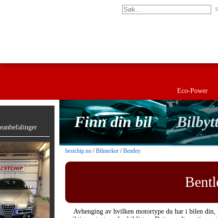
S
Eco-Power
Finn din bil
Bilbyt
anbefalinger
bestchip.no
/
Bilmerker
/
Bentley
Bentl
Avhenging av hvilken motortype du har i bilen din, 