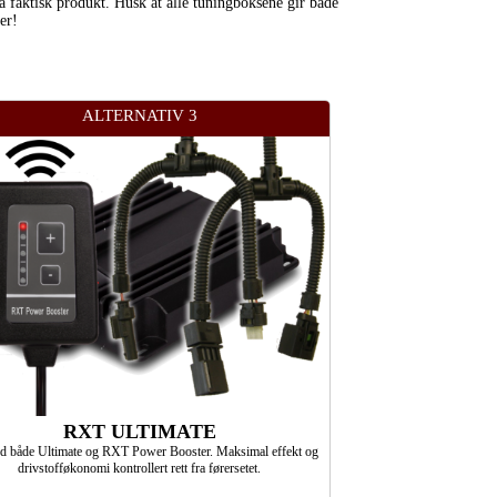
ra faktisk produkt. Husk at alle tuningboksene gir både
er!
ALTERNATIV 3
RXT ULTIMATE
ed både Ultimate og RXT Power Booster. Maksimal effekt og
drivstofføkonomi kontrollert rett fra førersetet.