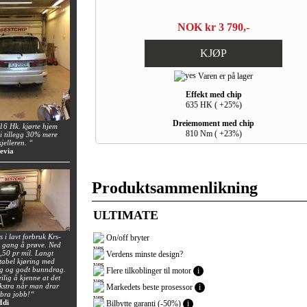
NOK kr 3 790,-
KJØP
Varen er på lager
Effekt med chip
635 HK ( +25%)
Dreiemoment med chip
6 Hk. kjørte hjem
810 Nm ( +23%)
i tillegg 30% mere
jelleren. “
evia
Produktsammenlikning
ULTIMATE
 i lavt forbruk Krs-
On/off bryter
n gang å prøve. Ned
0,50 pr mil. Langt
Verdens minste design?
tabel kjøring med
ng og godt bunndrag.
Flere tilkoblinger til motor
i
ilig å kjenne at det
 ekstra når man drar
Markedets beste prosessor
i
 bra jobb!“
Hdi
Bilbytte garanti (-50%)
i