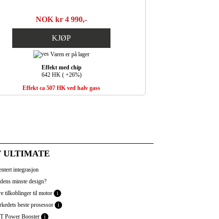
NOK kr 4 990,-
KJØP
Varen er på lager
Effekt med chip
642 HK ( +26%)
Effekt ca 507 HK ved halv gass
 ULTIMATE
ntert integrasjon
dens minste design?
e tilkoblinger til motor
i
kedets beste prosessor
i
 Power Booster
i