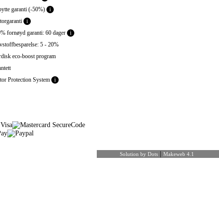
ytte garanti (-50%)
i
orgaranti
i
% fornøyd garanti: 60 dager
i
stoffbesparelse: 5 - 20%
disk eco-boost program
ntett
or Protection System
i
|
Solution by Dots
Makeweb 4.1