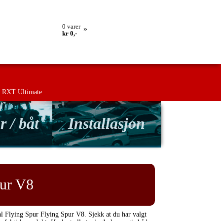
ing
Retur
Kontakt oss
Betingelser
0
varer
»
kr 0,-
RXT Ultimate
r / båt
Installasjon
pur V8
al Flying Spur Flying Spur V8. Sjekk at du har valgt