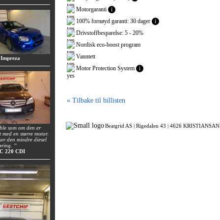
Motorgaranti
i
100% fornøyd garanti: 30 dager
i
Drivstoffbesparelse: 5 - 20%
Nordisk eco-boost program
Vanntett
 Impreza
Motor Protection System
i
« Tilbake til billisten
Beatgrid AS |
Rigedalen 43 |
4626 KRISTIANSAND
 ble som om den er
t med en større motor.
uker den mindre diesel
øring. “
 C 220 CDI