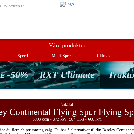
Min bestill
øk på bestchip.no
Våre produkter
Speed
Multi-Speed
Ultimate
te -50%
RXT Ultimate
Trakto
Valgt bil
ey Continental Flying Spur Flying S
3993 ccm - 373 kW (507 HK) - 660 Nm
har du flere chiptrimming valg. Du har 3 alternativer til din Bentley Continent