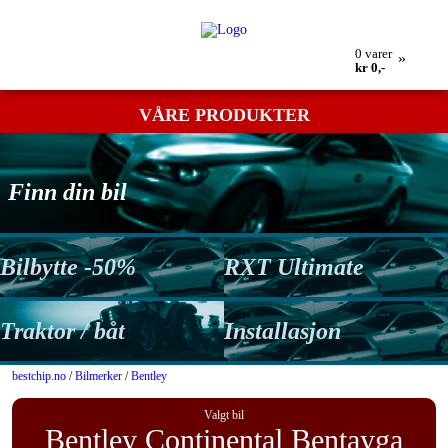
Min bestilling
Retur
Kontakt oss
Betingelser
0
varer
»
kr 0,-
VÅRE PRODUKTER
Finn din bil
Bilbytte -50%
RXT Ultimate
Traktor / båt
Installasjon
bestchip.no
/
Bilmerker
/
Bentley
Valgt bil
Bentley Continental Bentayga