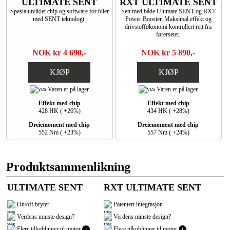
ULTIMATE SENT
RXT ULTIMATE SENT
Spesialutviklet chip og software for biler
Sett med både Ultimate SENT og RXT
med SENT teknologi.
Power Booster. Maksimal effekt og
drivstofføkonomi kontrollert rett fra
førersetet.
NOK kr 4 690,-
NOK kr 5 890,-
KJØP
KJØP
Varen er på lager
Varen er på lager
Effekt med chip
Effekt med chip
428 HK ( +26%)
434 HK ( +28%)
Dreiemoment med chip
Dreiemoment med chip
552 Nm ( +23%)
557 Nm ( +24%)
Produktsammenlikning
ULTIMATE SENT
RXT ULTIMATE SENT
On/off bryter
Patentert integrasjon
Verdens minste design?
Verdens minste design?
Flere tilkoblinger til motor
i
Flere tilkoblinger til motor
i