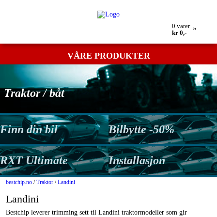
Min bestilling
Retur
Kontakt oss
Betingelser
0
varer
»
kr 0,-
VÅRE PRODUKTER
Traktor / båt
Finn din bil
Bilbytte -50%
RXT Ultimate
Installasjon
bestchip.no
/
Traktor
/
Landini
Landini
Bestchip leverer trimming sett til Landini traktormodeller som gir