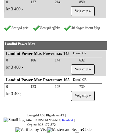
0
157
214
850
kr 3 400,-
Velg chip »
Best på pris
Best på effekt
30 dager åpent kjøp
Landini Power Max
Landini Power Max Powermax 145
Diesel CR
0
106
144
632
kr 3 400,-
Velg chip »
Landini Power Max Powermax 165
Diesel CR
0
123
167
730
kr 3 400,-
Velg chip »
Beatgrid AS |
Rigedalen 43 |
4626 KRISTIANSAND |
Kontakt
|
Org.nr. 928 177 572