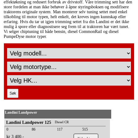
effektøkning og redusert forbruk av drivstoff. Våre trimming sett har den
store fordelen at man ikke behøver å åpne styringsboksen og modifisere
traktorens originale system. Man monterer selv tuning settet med enkel
tilkobling til motor typen, helt enkelt, det kreves ingen kunnskap eller
erfaring. Hvis du tar ut igjen trimming settet fra din Landini er det ikke
mulig å spore eller diagnostisere seg frem til at traktoren har vært tunet.
Vi selger chiptuning til både bensin, diesel CommonRail og diesel
PumpeDyse motor typer.
Landini Landpower
Landini Landpower 125
Diesel CR
0
86
117
515
kr 3 400,-