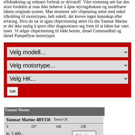
effektøkning og redusert forbruk av drivstoff. Våre trimming sett har den
store fordelen at man ikke behøver å åpne styringsboksen og modifisere
båtens originale system. Man monterer selv chiptuning settet med enkel
tilkobling til motortypen, helt enkelt, det kreves ingen kunnskap eller
erfaring. Hvis du tar ut igjen chiptrimming settet fra din Yanmar Marine
er det ikke mulig å spore eller diagnostisere seg frem til at båten har vært
tunet. Vi selger chiptrimming til både bensin, diesel CommonRail og
diesel PumpeDyse motortyper.
Yanmar Marine
Yanmar Marine 4BY150
Diesel CR
0
107
146
330
kr 3 400,-