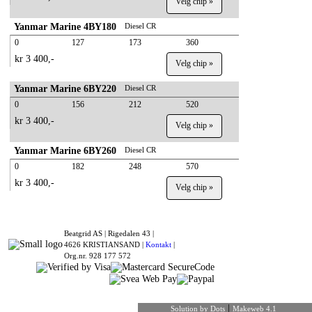
Velg chip »
Yanmar Marine 4BY180
Diesel CR
0
127
173
360
kr 3 400,-
Velg chip »
Yanmar Marine 6BY220
Diesel CR
0
156
212
520
kr 3 400,-
Velg chip »
Yanmar Marine 6BY260
Diesel CR
0
182
248
570
kr 3 400,-
Velg chip »
Beatgrid AS |
Rigedalen 43 |
4626 KRISTIANSAND |
Kontakt
|
Org.nr. 928 177 572
|
Solution by Dots
Makeweb 4.1