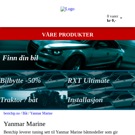
Min bestilling
Retur
Kontakt oss
Betingelser
0
varer
»
kr 0,-
VÅRE PRODUKTER
Finn din bil
Bilbytte -50%
RXT Ultimate
Traktor / båt
Installasjon
bestchip.no
/
Båt
/
Yanmar Marine
Yanmar Marine
Bestchip leverer tuning sett til Yanmar Marine båtmodeller som gir